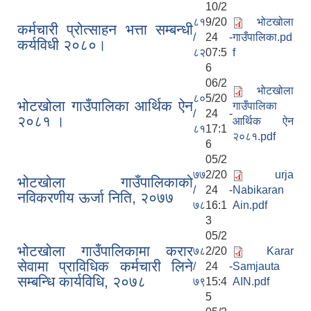
10/2
८१
9/20
भोटखोला
कर्मचारी प्रोत्साहन भत्ता सम्बन्धी
/
24 -
गाउँपालिका.pd
कर्यविधी २०८०।
८२
07:5
f
6
06/2
भोटखोला
८०
5/20
भोटखोला गाउँपालिका आर्थिक ऐन
गाउँपालिका
/
24 -
२०८१ ।
आर्थिक ऐन
८१
17:1
२०८१.pdf
6
05/2
७७
2/20
urja
भोटखोला गाउँपालिकाको
/
24 -
Nabikaran
नविकरणीय ऊर्जा निति, २०७७
७८
16:1
Ain.pdf
3
05/2
भोटखोला गाउँपालिकामा करार
७८
2/20
Karar
सेवामा प्राविधिक कर्मचारी लिने
/
24 -
Samjauta
सम्बन्धि कार्यविधि, २०७८
७९
15:4
AIN.pdf
5