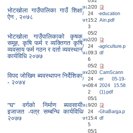
05/2
७८
2/20
भोटखोला गाउँपालिका गाउँ शिक्षा
/
24 -
education
ऐन , २०७८
७९
15:2
Ain.pdf
3
05/2
भोटखोला गाउँपालिकाको कृषक
७७
2/20
समूह, कृषि फर्म र व्यक्तिगत कृषि
/
24 -
agriculture.p
व्यवसाय फर्म गठन र दर्ता व्यवस्थान
७८
09:3
df
कार्यविधि २०७७
6
05/2
७४
2/20
CamScann
विपद जोखिम ब्यवस्थापन निर्देशिका
/
24 -
er 05-19-
- २०७४
७५
08:4
2024 15.58
2
(1).pdf
05/1
"घ" वर्गको निर्माण ब्यवसायी
७८
9/20
इजाजत -पत्र सम्बन्धि कार्यविधि
/
24 -
GhaBarga.p
२०७७
७९
15:4
df
5
05/1