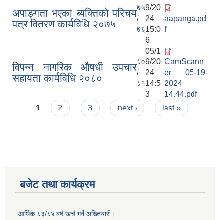
७५
9/20
अपाङ्गता भएका ब्यक्तिको परिचय
/
24 -
aapanga.pd
पत्र वितरण कार्यविधि २०७५
७६
15:0
f
6
05/1
८०
9/20
CamScann
विपन्न नागरिक औषधी उपचार
/
24 -
er 05-19-
सहायता कार्यविधि २०८०
८१
14:5
2024
3
14.44.pdf
Pages
1
2
3
next ›
last »
बजेट तथा कार्यक्रम
आर्थिक ८३/८४ बर्ष खर्च गर्ने अख्तियारी।